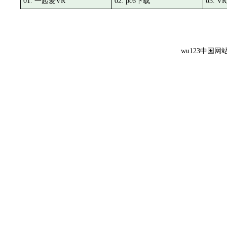
01. 一起爱VR
02. pc6下载
03. 
wu123中国网站导航