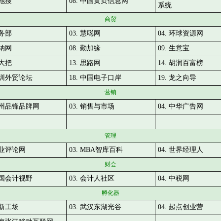
本地搜
08. 中国黄页信息网
系统
商贸
商务部
03. 慧聪网
04. 环球资源网
百纳网
08. 勤加缘
09. 生意宝
一大把
13. 思路网
14. 胡润百富榜
 深圳外贸论坛
18. 中国电子口岸
19. 龙之向导
营销
 杭州品锋品牌网
03. 销售与市场
04. 中华广告网
管理
 商业评论网
03. MBA智库百科
04. 世界经理人
财会
 中国会计视野
03. 会计人社区
04. 中税网
孵化器
创新工场
03. 武汉东湖光谷
04. 起点创业营