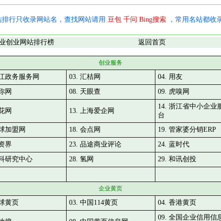
站排行只收录网站名，查找网站请用
豆包
千问
Bing搜索
，常用名站都收录在
业创业网站排行榜
返回首页
创业服务
 浙江政务服务网
03. 汇桔网
04. 用友
唯你网
08. 天眼查
09. 虎嗅网
14. 浙江省中小企业
梅花网
13. 上海爱企网
台
 全球加盟网
18. 会点网
19. 管家婆分销ERP
投资界
23. 品途商业评论
24. 蓝时代
 清科研究中心
28. 氢网
29. 和讯创投
企业黄页
全球黄页
03. 中国114黄页
04. 香港黄页
09. 全国企业信用信