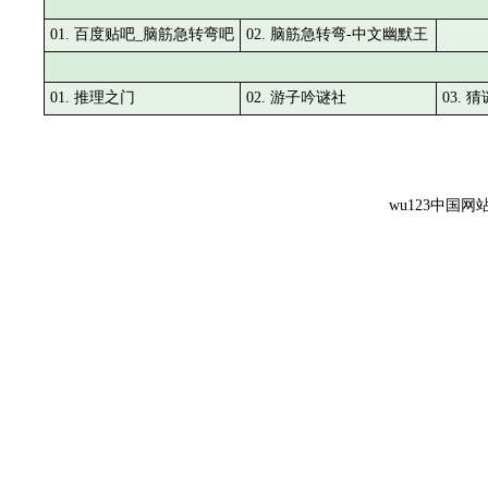
01. 百度贴吧_脑筋急转弯吧
02. 脑筋急转弯-中文幽默王
01. 推理之门
02. 游子吟谜社
03. 
wu123中国网站导航