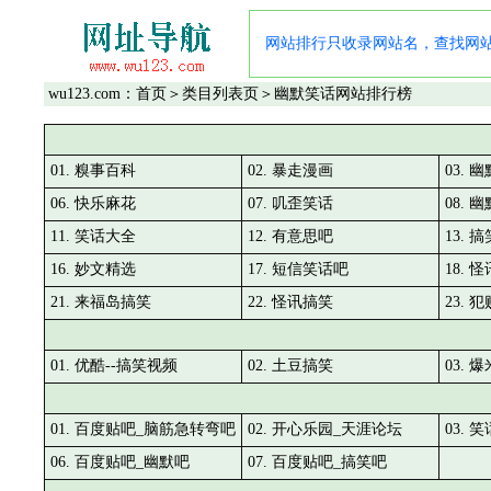
网站排行只收录网站名，查找网
wu123.com：
首页
＞
类目列表页
＞幽默笑话网站排行榜
01. 糗事百科
02. 暴走漫画
03.
06. 快乐麻花
07. 叽歪笑话
08.
11. 笑话大全
12. 有意思吧
13. 
16. 妙文精选
17. 短信笑话吧
18. 
21. 来福岛搞笑
22. 怪讯搞笑
23. 
01. 优酷--搞笑视频
02. 土豆搞笑
03. 
01. 百度贴吧_脑筋急转弯吧
02. 开心乐园_天涯论坛
03.
06. 百度贴吧_幽默吧
07. 百度贴吧_搞笑吧